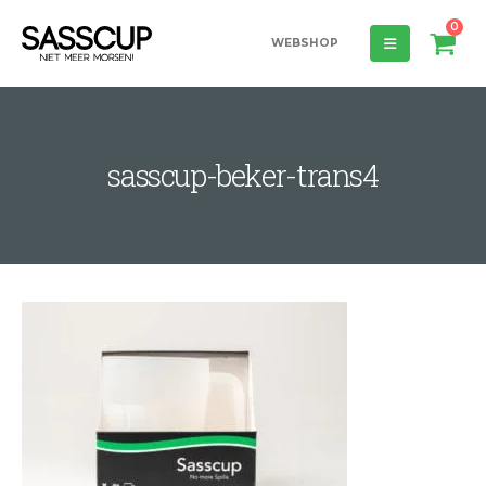
0
WEBSHOP
sasscup-beker-trans4