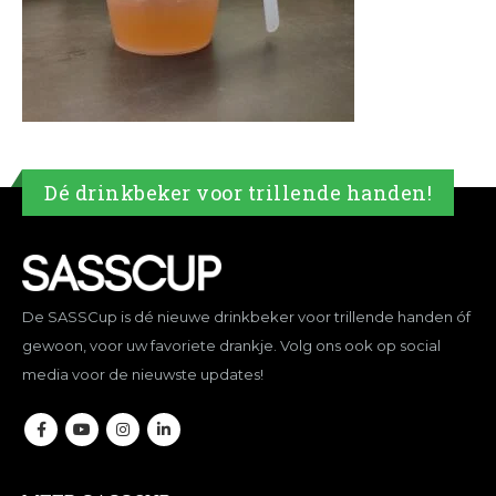
Dé drinkbeker voor trillende handen!
De SASSCup is dé nieuwe drinkbeker voor trillende handen óf
gewoon, voor uw favoriete drankje. Volg ons ook op social
media voor de nieuwste updates!