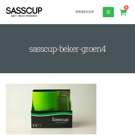
0
WEBSHOP
sasscup-beker-groen4