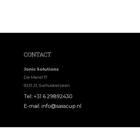
CONTACT
Jonic Solutions
De Merel 17
9231 JJ, Surhuisterveen
Tel:
+31 6 29892430
E-mail:
info@sasscup.nl