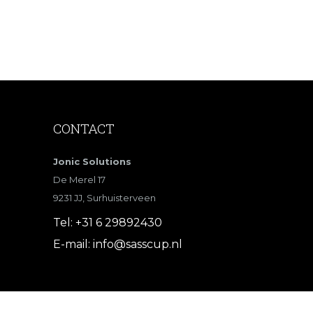
CONTACT
Jonic Solutions
De Merel 17
9231 JJ, Surhuisterveen
Tel:
+31 6 29892430
E-mail:
info@sasscup.nl