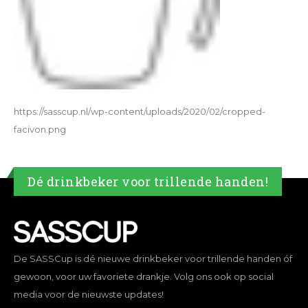
https://sasscup.nl/wp-content/uploads/2020/02/cropped-
facivon.png
Dé drinkbeker voor trillende handen!
De SASSCup is dé nieuwe drinkbeker voor trillende handen óf
gewoon, voor uw favoriete drankje. Volg ons ook op social
media voor de nieuwste updates!