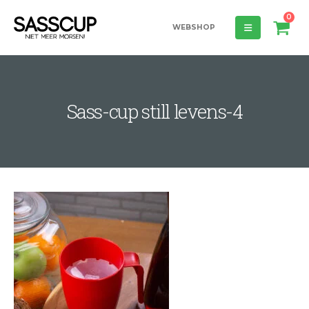
0
WEBSHOP
Sass-cup still levens-4