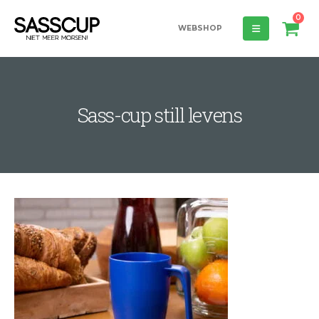
0
WEBSHOP
Sass-cup still levens